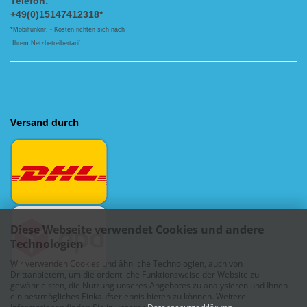
Telefon:
+49(0)15147412318*
*Mobilfunknr. - Kosten richten sich nach
Ihrem Netzbetreibertarif
Versand durch
Diese Webseite verwendet Cookies und andere
Technologien
Wir verwenden Cookies und ähnliche Technologien, auch von
Drittanbietern, um die ordentliche Funktionsweise der Website zu
gewährleisten, die Nutzung unseres Angebotes zu analysieren und Ihnen
ein bestmögliches Einkaufserlebnis bieten zu können. Weitere