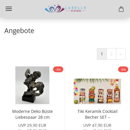
Angebote
1
2
»
-8%
-8%
Moderne Deko Büste
Tiki Keramik Cocktail
Liebespaar 28 cm
Becher SET –
Antikfarben...
Exotische...
UVP 29,90 EUR
UVP 47,90 EUR