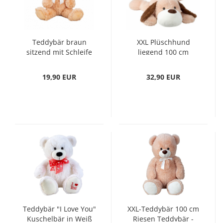
Teddybär braun
XXL Plüschhund
sitzend mit Schleife
liegend 100 cm
56 cm Plüschtier
Plüschtier Hund
Kuscheltier
Kuscheltier
19,90 EUR
32,90 EUR
Kuschelbär
Teddybär "I Love You"
XXL-Teddybär 100 cm
Kuschelbär in Weiß
Riesen Teddybär -