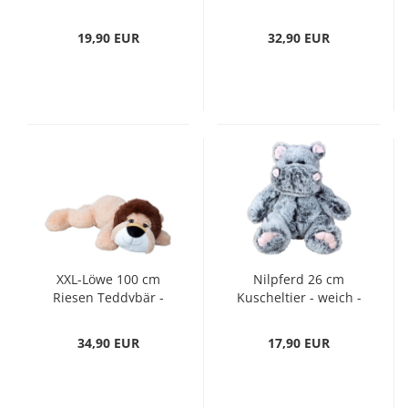
mit Schleife
der kuschelige
Kuscheltier
Freund - Plüschbär
19,90 EUR
32,90 EUR
Valentinstag
XXL-Löwe 100 cm
Nilpferd 26 cm
Riesen Teddybär -
Kuscheltier - weich -
Plüschtier Kuscheltier
Plüschtier - grau -
- weich - Kuschelbär
Flusspferd
34,90 EUR
17,90 EUR
Kuschelbär Teddybär