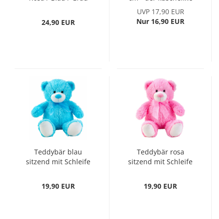
Kuscheltier mit
Freund für Ihren
UVP 17,90 EUR
Kuscheldecke
Nachwuchs Stofftier
Nur 16,90 EUR
24,90 EUR
Stofftier
Kuscheltier
Teddybär blau
Teddybär rosa
sitzend mit Schleife
sitzend mit Schleife
50 cm Kuscheltier
50 cm Kuscheltier
Stofftier Plüschbär
Stofftier Plüschbär
19,90 EUR
19,90 EUR