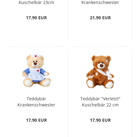
Kuschelbär 23cm
Krankenschwester
braun Kuscheltier
Kuschelbär 33cm
Stofftier Geschenk
braun Kuscheltier
17,90 EUR
21,90 EUR
Stofftier Geschenk
Teddybär
Teddybär "Verletzt"
Krankenschwester
Kuschelbär 22 cm
Kuschelbär 17,5cm
braun mit Verband
braun Kuscheltier
Kuscheltier Stofftier
17,90 EUR
17,90 EUR
Stofftier Geschenk
Geschenk