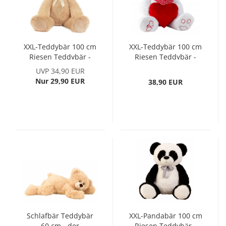
XXL-Teddybär 100 cm
XXL-Teddybär 100 cm
Riesen Teddybär -
Riesen Teddybär -
der kuschelige
der kuschelige
UVP 34,90 EUR
Freund für Ihren
Freund für Ihren
Nur 29,90 EUR
38,90 EUR
Nachwuchs oder
Nachwuchs oder
Partner
Partner
Schlafbär Teddybär
XXL-Pandabär 100 cm
60 cm - der
Riesen Teddybär -