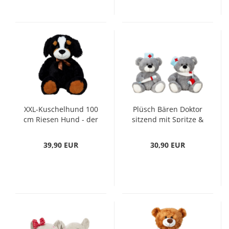
XXL-Kuschelhund 100
Plüsch Bären Doktor
cm Riesen Hund - der
sitzend mit Spritze &
kuschelige Freund für
Stethoskop
Ihren Nachwuchs
Kuscheltier Plüschtier
39,90 EUR
30,90 EUR
sweet Dog
Geschenk 2er SET
Kuscheltier
Arzt