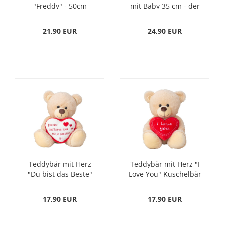
"Freddy" - 50cm
mit Baby 35 cm - der
Plüschbär mit
kuschelige Freund für
Schleife, Weiches
Ihren Nachwuchs
21,90 EUR
24,90 EUR
Plüschtier zum
Stofftier Kuscheltier
Kuscheln und Spielen
Teddybär mit Herz
Teddybär mit Herz "I
"Du bist das Beste"
Love You" Kuschelbär
Kuschelbär 30 cm
30 cm braun mit Herz
braun mit Herz
Kuscheltier Stofftier
17,90 EUR
17,90 EUR
Kuscheltier Stofftier
Geschenk
Geschenk