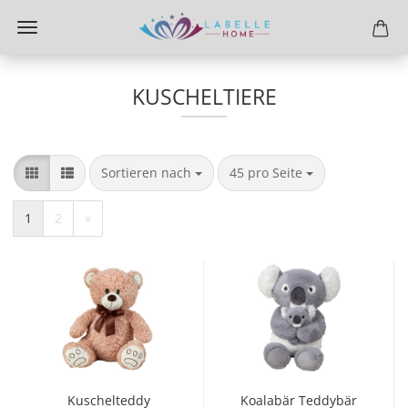
KUSCHELTIERE
Sortieren nach
pro Seite
Sortieren nach
45 pro Seite
1
2
»
Kuschelteddy
Koalabär Teddybär