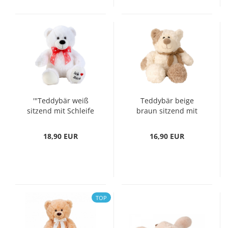
'"Teddybär weiß
Teddybär beige
sitzend mit Schleife
braun sitzend mit
''Ich liebe dich'' 50 cm
Schleife 22 cm
Stofftier Kuscheltier
Stofftier Kuscheltier
18,90 EUR
16,90 EUR
Kuschelbär"'
Kuschelbär
TOP