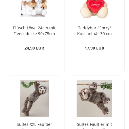
Plüsch Löwe 24cm mit
Teddybär "Sorry"
Fleecedecke 90x75cm
Kuschelbär 30 cm
Stofftier Kuscheltier
braun mit Herz
Geschenk Plüschtier
Kuscheltier Stofftier
24,90 EUR
17,90 EUR
Set
Geschenk
Süßes XXL Faultier
Süßes Faultier mit