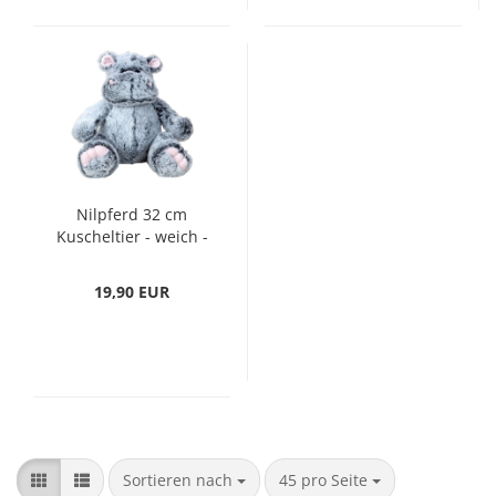
Nilpferd 32 cm
Kuscheltier - weich -
Plüschtier - grau -
Flusspferd -
19,90 EUR
Kuschelbär Teddybär
Sortieren nach
pro Seite
Sortieren nach
45 pro Seite