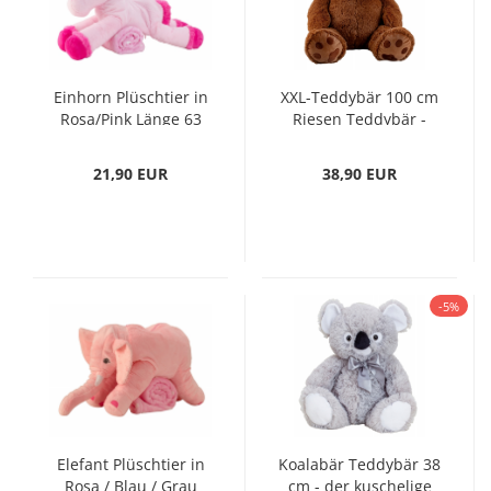
Einhorn Plüschtier in
XXL-Teddybär 100 cm
Rosa/Pink Länge 63
Riesen Teddybär -
cm mit Kuscheldecke
der kuschelige
Freund - Plüschbär
21,90 EUR
38,90 EUR
Braunbär
-5%
Elefant Plüschtier in
Koalabär Teddybär 38
Rosa / Blau / Grau
cm - der kuschelige