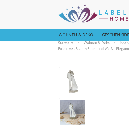
WOHNEN & DEKO
GESCHENKID
»
»
Startseite
Wohnen & Deko
Innen
Exklusives Paar in Silber und Weiß – Elegan