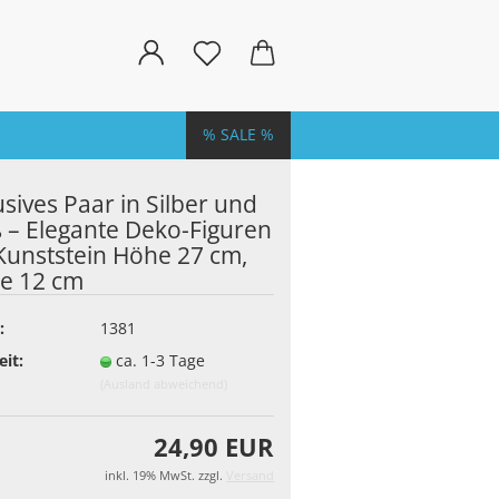
% SALE %
usives Paar in Silber und
 – Elegante Deko-Figuren
Kunststein Höhe 27 cm,
te 12 cm
:
1381
eit:
ca. 1-3 Tage
(Ausland abweichend)
24,90 EUR
inkl. 19% MwSt. zzgl.
Versand