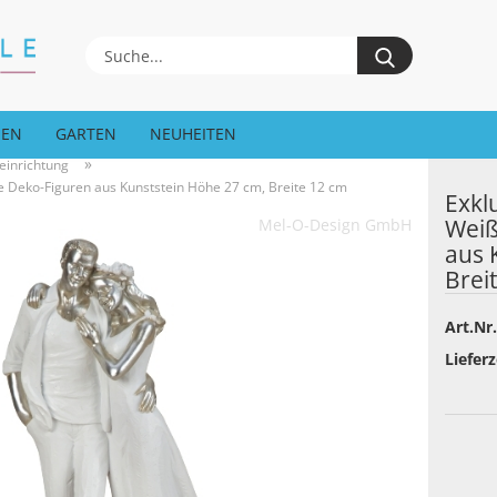
Suche...
EEN
GARTEN
NEUHEITEN
»
einrichtung
te Deko-Figuren aus Kunststein Höhe 27 cm, Breite 12 cm
Exkl
Weiß
Mel-O-Design GmbH
aus 
Brei
Art.Nr.
Lieferz