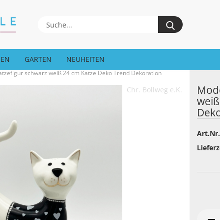
Suche...
EEN
GARTEN
NEUHEITEN
tzefigur schwarz weiß 24 cm Katze Deko Trend Dekoration
Mode
Chr. Bollweg e.K.
weiß
Deko
Art.Nr.
Lieferz