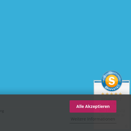
SEHR GUT
5 / 5
Alle Akzeptieren
ung
aus 1 Bewertung
bei: shopvote.de
Weitere Informationen