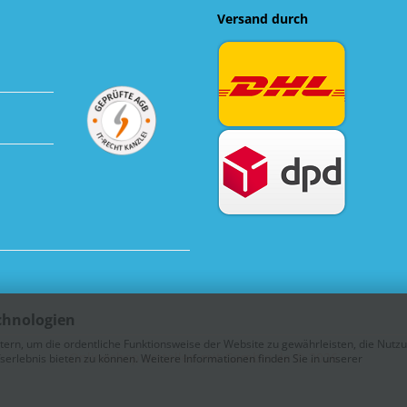
Versand durch
chnologien
tern, um die ordentliche Funktionsweise der Website zu gewährleisten, die Nutz
Onlineshop erstellen
mit Gambio.de © 2026
erlebnis bieten zu können. Weitere Informationen finden Sie in unserer