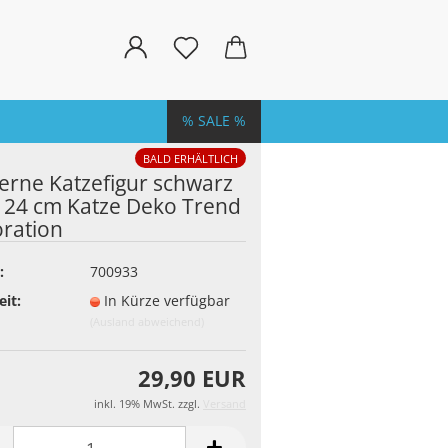
% SALE %
BALD ERHÄLTLICH
rne Katzefigur schwarz
 24 cm Katze Deko Trend
ration
:
700933
eit:
In Kürze verfügbar
(Ausland abweichend)
29,90 EUR
inkl. 19% MwSt. zzgl.
Versand