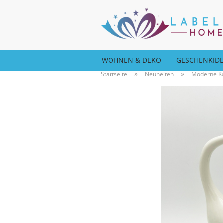
WOHNEN & DEKO
GESCHENKID
»
»
Startseite
Neuheiten
Moderne Ka