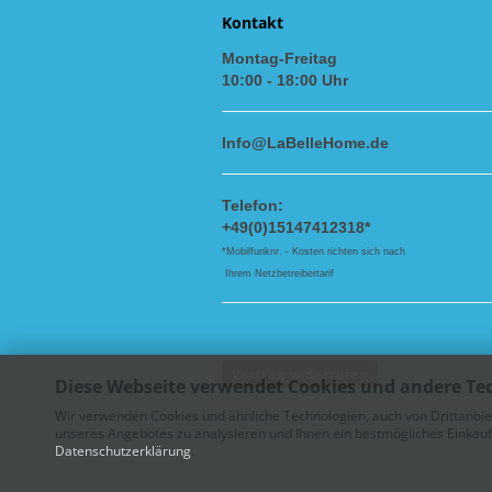
Kontakt
Montag-Freitag
10:00 - 18:00 Uhr
Info@LaBelleHome.de
Telefon:
+49(0)15147412318*
*Mobilfunknr. - Kosten richten sich nach
Ihrem Netzbetreibertarif
Vertrag widerrufen
Diese Webseite verwendet Cookies und andere Te
Wir verwenden Cookies und ähnliche Technologien, auch von Drittanbie
unseres Angebotes zu analysieren und Ihnen ein bestmögliches Einkaufs
Datenschutzerklärung
.